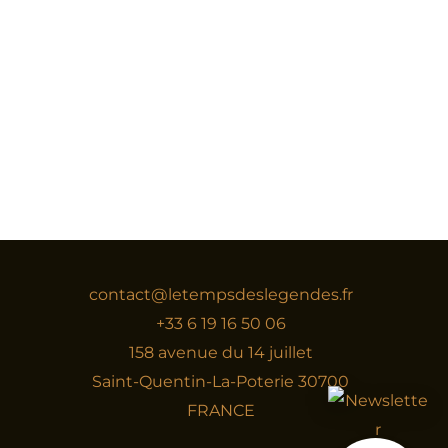
contact@letempsdeslegendes.fr
+33 6 19 16 50 06
158 avenue du 14 juillet
Saint-Quentin-La-Poterie
30700
FRANCE