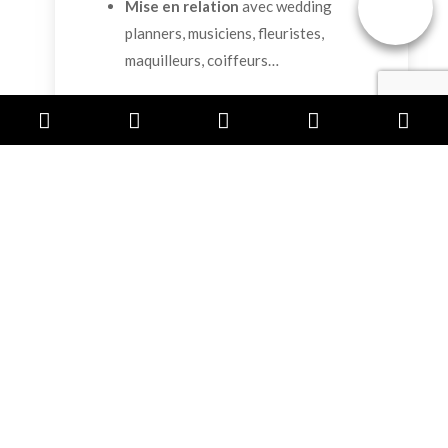
Mise en relation
avec wedding
planners, musiciens, fleuristes,
maquilleurs, coiffeurs…
hébergement
Phone
Email
Facebook
In
Number
Address
for
calling