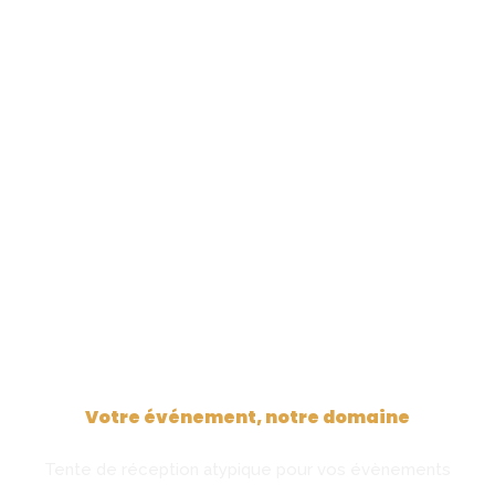
Le Temps des Légendes
Votre événement, notre domaine
Tente de réception atypique pour vos évènements