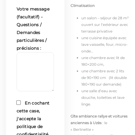
Climatisation
Votre message
(facultatif) -
un salon – séjour de 28 m²
Questions /
ouvert sur l’extérieur avec
terrasse privative
Demandes
une cuisine équipée avec
particulières /
lave vaisselle, four, micro-
précisions :
onde…
une chambre avec lit de
180×200 cm,
une chambre avec 2 lits
de 90×190 cm (lit double
180×190 sur demande)
une salle d’eau avec
douche, toilettes et lave
En cochant
linge.
cette case,
Gîte ambiance rallye et voitures
j'accepte la
anciennes à Uzès
: le
politique de
« Berlinette »
confidentialité