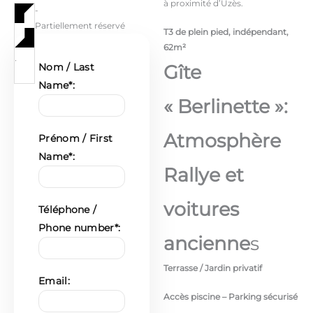
à proximité d’Uzès.
-
Partiellement réservé
T3 de plein pied, indépendant,
62m²
·
Nom / Last
Gîte
Name*:
« Berlinette »:
Atmosphère
Prénom / First
Name*:
Rallye et
voitures
Téléphone /
Phone number*:
ancienne
s
Terrasse / Jardin privatif
Email:
Accès piscine – Parking sécurisé