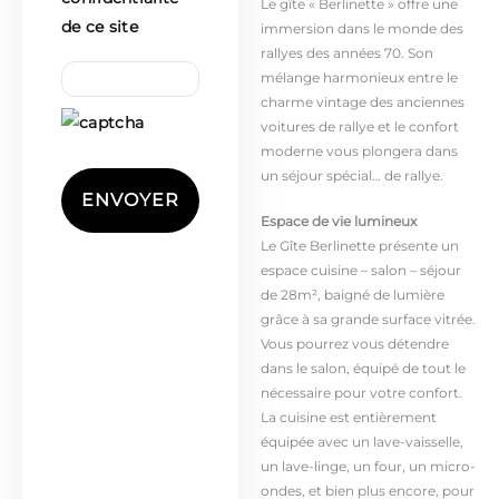
Le gîte « Berlinette » offre une
de ce site
immersion dans le monde des
rallyes des années 70. Son
mélange harmonieux entre le
charme vintage des anciennes
voitures de rallye et le confort
moderne vous plongera dans
un séjour spécial… de rallye.
Espace de vie lumineux
Le Gîte Berlinette présente un
espace cuisine – salon – séjour
de 28m², baigné de lumière
grâce à sa grande surface vitrée.
Vous pourrez vous détendre
dans le salon, équipé de tout le
nécessaire pour votre confort.
La cuisine est entièrement
équipée avec un lave-vaisselle,
un lave-linge, un four, un micro-
ondes, et bien plus encore, pour