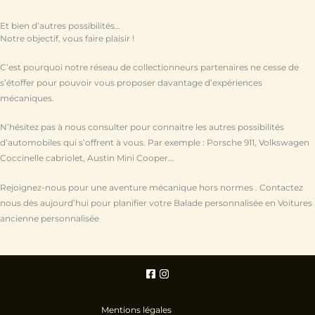
Et bien d’autres possibilités…
Notre objectif, vous faire plaisir !
C’est pourquoi notre réseau de collectionneurs partenaires ne cesse de
s’étoffer pour pouvoir vous proposer davantage d’expériences
mécaniques.
N’hésitez pas à nous consulter pour connaitre les autres possibilités
d’automobiles qui s’offrent à vous. Par exemple : Porsche 911, Volkswagen
Coccinelle cabriolet, Austin Mini Cooper…
Rejoignez-nous pour une aventure mécanique hors normes . Contactez
nous dès aujourd’hui pour planifier votre Balade personnalisée en Voitures
ancienne personnalisée
Mentions légales