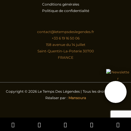
Conditions générales
Politique de confidentialité
contact@letempsdeslegendes.fr
+33 6 19 16 50 06
158 avenue du 14 juillet
Saint-Quentin-La-Poterie
30700
FRANCE
Copyright © 2026 Le Temps Des Légendes | Tous les droits réservés |
Réaliser par :
Mansoura
hébergement
Phone
Email
Facebook
In