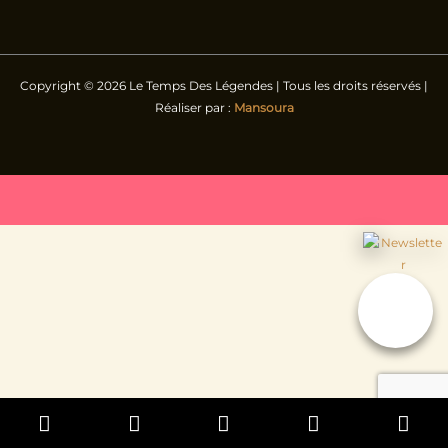
Copyright © 2026 Le Temps Des Légendes | Tous les droits réservés |
Réaliser par :
Mansoura
hébergement
Phone
Email
Facebook
In