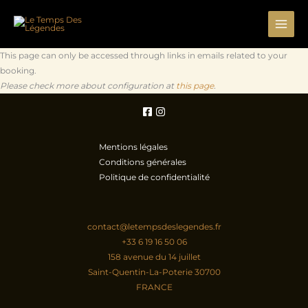
Aller
au
contenu
This page can only be accessed through links in emails related to your
booking.
Please check more about configuration at
this page
.
Mentions légales
Conditions générales
Politique de confidentialité
contact@letempsdeslegendes.fr
+33 6 19 16 50 06
158 avenue du 14 juillet
Saint-Quentin-La-Poterie
30700
FRANCE