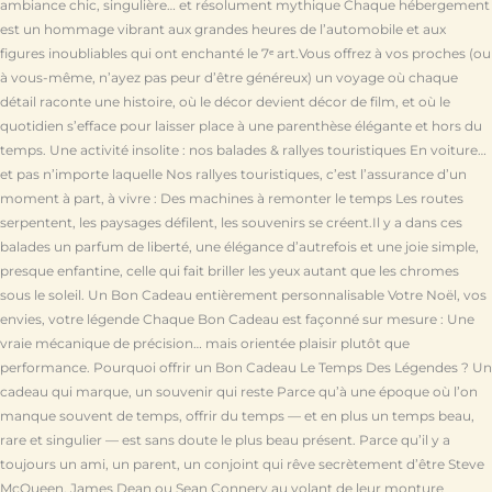
ambiance chic, singulière… et résolument mythique Chaque hébergement
est un hommage vibrant aux grandes heures de l’automobile et aux
figures inoubliables qui ont enchanté le 7ᵉ art.Vous offrez à vos proches (ou
à vous-même, n’ayez pas peur d’être généreux) un voyage où chaque
détail raconte une histoire, où le décor devient décor de film, et où le
quotidien s’efface pour laisser place à une parenthèse élégante et hors du
temps. Une activité insolite : nos balades & rallyes touristiques En voiture…
et pas n’importe laquelle Nos rallyes touristiques, c’est l’assurance d’un
moment à part, à vivre : Des machines à remonter le temps Les routes
serpentent, les paysages défilent, les souvenirs se créent.Il y a dans ces
balades un parfum de liberté, une élégance d’autrefois et une joie simple,
presque enfantine, celle qui fait briller les yeux autant que les chromes
sous le soleil. Un Bon Cadeau entièrement personnalisable Votre Noël, vos
envies, votre légende Chaque Bon Cadeau est façonné sur mesure : Une
vraie mécanique de précision… mais orientée plaisir plutôt que
performance. Pourquoi offrir un Bon Cadeau Le Temps Des Légendes ? Un
cadeau qui marque, un souvenir qui reste Parce qu’à une époque où l’on
manque souvent de temps, offrir du temps — et en plus un temps beau,
rare et singulier — est sans doute le plus beau présent. Parce qu’il y a
toujours un ami, un parent, un conjoint qui rêve secrètement d’être Steve
McQueen, James Dean ou Sean Connery au volant de leur monture