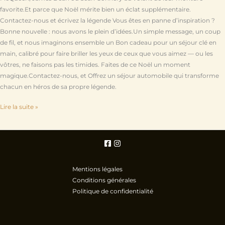
favorite.Et parce que Noël mérite bien un éclat supplémentaire.
Contactez-nous et écrivez la légende Vous êtes en panne d’inspiration ?
Bonne nouvelle : nous avons le plein d’idées.Un simple message, un coup
de fil, et nous imaginons ensemble un Bon cadeau pour un séjour clé en
main, calibré pour faire briller les yeux de ceux que vous aimez — ou les
vôtres, ne faisons pas les timides. Faites de ce Noël un moment
magique.Contactez-nous, et Offrez un séjour automobile qui transforme
chacun en héros de sa propre légende.
Lire la suite »
Mentions légales
Conditions générales
Politique de confidentialité